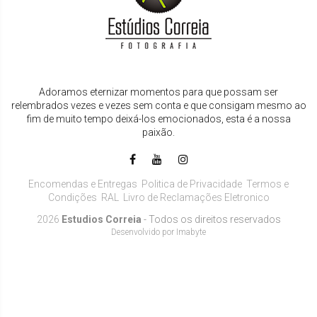
Adoramos eternizar momentos para que possam ser
relembrados vezes e vezes sem conta e que consigam mesmo ao
fim de muito tempo deixá-los emocionados, esta é a nossa
paixão.
Encomendas e Entregas
Politica de Privacidade
Termos e
Condições
RAL
Livro de Reclamações Eletronico
2026
Estudios Correia
- Todos os direitos reservados
Desenvolvido por
Imabyte